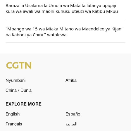
Baraza la Usalama la Umoja wa Mataifa lafanya upigaji
kura wa awali wa maoni kuhusu uteuzi wa Katibu Mkuu
"Mpango wa 15 wa Miaka Mitano wa Maendeleo ya Kijani
na Kaboni ya Chini " watolewa.
Nyumbani
Afrika
China / Dunia
EXPLORE MORE
English
Español
Français
العربية