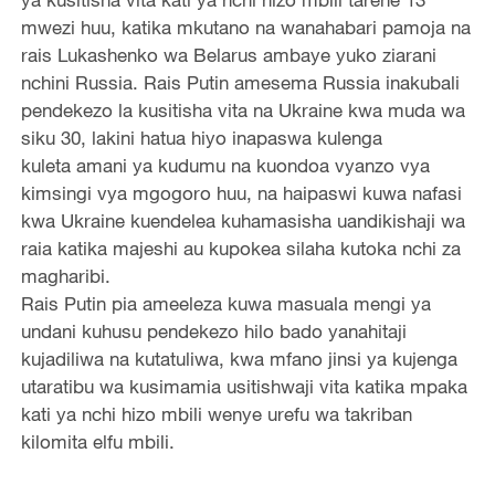
mwezi huu, katika mkutano na wanahabari pamoja na
rais Lukashenko wa Belarus ambaye yuko ziarani
nchini Russia. Rais Putin amesema Russia inakubali
pendekezo la kusitisha vita na Ukraine kwa muda wa
siku 30, lakini hatua hiyo inapaswa kulenga
kuleta amani ya kudumu na kuondoa vyanzo vya
kimsingi vya mgogoro huu, na haipaswi kuwa nafasi
kwa Ukraine kuendelea kuhamasisha uandikishaji wa
raia katika majeshi au kupokea silaha kutoka nchi za
magharibi.
Rais Putin pia ameeleza kuwa masuala mengi ya
undani kuhusu pendekezo hilo bado yanahitaji
kujadiliwa na kutatuliwa, kwa mfano jinsi ya kujenga
utaratibu wa kusimamia usitishwaji vita
katika mpaka
kati ya nchi hizo mbili wenye urefu wa takriban
kilomita elfu mbili.