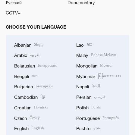
Русский
Documentary
CCTV+
CHOOSE YOUR LANGUAGE
Shqip
ລາວ
Albanian
Lao
العربية
Bahasa Melayu
Arabic
Malay
Беларуская
Монгол
Belarusian
Mongolian
বাংলা
မြန်မာဘာသာ
Bengali
Myanmar
Български
नेपाली
Bulgarian
Nepali
ខ្មែរ
فارسی
Cambodian
Persian
Hrvatski
Polski
Croatian
Polish
Český
Português
Czech
Portuguese
English
پښتو
English
Pashto