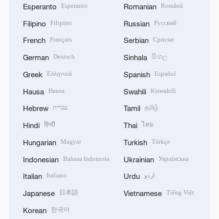
Esperanto
Română
Esperanto
Romanian
Filipino
Русский
Filipino
Russian
Français
Српски
French
Serbian
Deutsch
සිංහල
German
Sinhala
Ελληνικά
Español
Greek
Spanish
Hausa
Kiswahili
Hausa
Swahili
עברית
தமிழ்
Hebrew
Tamil
हिन्दी
ไทย
Hindi
Thai
Magyar
Türkçe
Hungarian
Turkish
Bahasa Indonesia
Українська
Indonesian
Ukrainian
Italiano
اردو
Italian
Urdu
日本語
Tiếng Việt
Japanese
Vietnamese
한국어
Korean