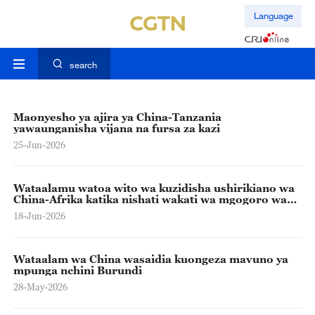
Language
search
Maonyesho ya ajira ya China-Tanzania
yawaunganisha vijana na fursa za kazi
25-Jun-2026
Wataalamu watoa wito wa kuzidisha ushirikiano wa
China-Afrika katika nishati wakati wa mgogoro wa
Mashariki ya Kati
18-Jun-2026
Wataalam wa China wasaidia kuongeza mavuno ya
mpunga nchini Burundi
28-May-2026