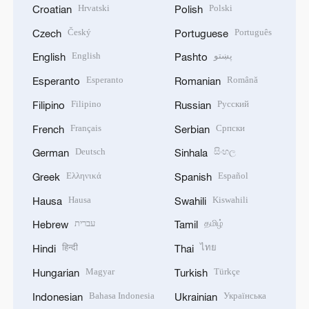
Hrvatski
Polski
Croatian
Polish
Český
Português
Czech
Portuguese
English
پښتو
English
Pashto
Esperanto
Română
Esperanto
Romanian
Filipino
Русский
Filipino
Russian
Français
Српски
French
Serbian
Deutsch
සිංහල
German
Sinhala
Ελληνικά
Español
Greek
Spanish
Hausa
Kiswahili
Hausa
Swahili
עברית
தமிழ்
Hebrew
Tamil
हिन्दी
ไทย
Hindi
Thai
Magyar
Türkçe
Hungarian
Turkish
Bahasa Indonesia
Українська
Indonesian
Ukrainian