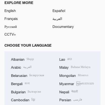
EXPLORE MORE
English
Español
Français
العربية
Русский
Documentary
CCTV+
CHOOSE YOUR LANGUAGE
Shqip
ລາວ
Albanian
Lao
العربية
Bahasa Melayu
Arabic
Malay
Беларуская
Монгол
Belarusian
Mongolian
বাংলা
မြန်မာဘာသာ
Bengali
Myanmar
Български
नेपाली
Bulgarian
Nepali
ខ្មែរ
فارسی
Cambodian
Persian