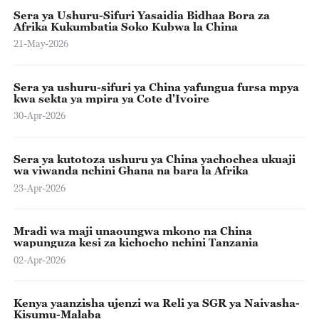
Sera ya Ushuru-Sifuri Yasaidia Bidhaa Bora za
Afrika Kukumbatia Soko Kubwa la China
21-May-2026
Sera ya ushuru-sifuri ya China yafungua fursa mpya
kwa sekta ya mpira ya Cote d'Ivoire
30-Apr-2026
Sera ya kutotoza ushuru ya China yachochea ukuaji
wa viwanda nchini Ghana na bara la Afrika
23-Apr-2026
Mradi wa maji unaoungwa mkono na China
wapunguza kesi za kichocho nchini Tanzania
02-Apr-2026
Kenya yaanzisha ujenzi wa Reli ya SGR ya Naivasha-
Kisumu-Malaba