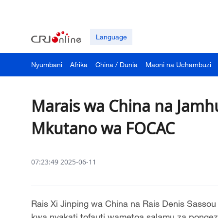
Language
Nyumbani
Afrika
China / Dunia
Maoni na Uchambuzi
Marais wa China na Jamh
Mkutano wa FOCAC
07:23:49 2025-06-11
Rais Xi Jinping wa China na Rais Denis Sassou
kwa nyakati tofauti wametoa salamu za ponge