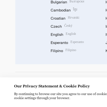
Bulgarian
Български
Cambodian
ខ្មែរ
Croatian
Hrvatski
Czech
Český
English
English
Esperanto
Esperanto
Filipino
Filipino
DOWNLOAD OUR APP
Our Privacy Statement & Cookie Policy
By continuing to browse our site you agree to our use of cooki
cookie settings through your browser.