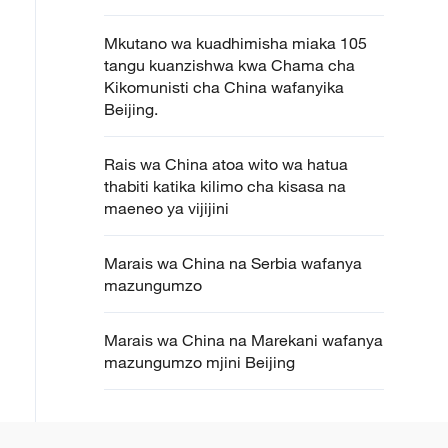
Mkutano wa kuadhimisha miaka 105
tangu kuanzishwa kwa Chama cha
Kikomunisti cha China wafanyika
Beijing.
Rais wa China atoa wito wa hatua
thabiti katika kilimo cha kisasa na
maeneo ya vijijini
Marais wa China na Serbia wafanya
mazungumzo
Marais wa China na Marekani wafanya
mazungumzo mjini Beijing