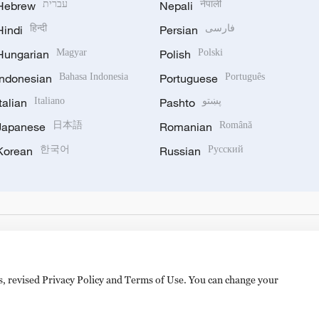
Hebrew
עברית
Nepali
नेपाली
Hindi
हिन्दी
Persian
فارسی
Hungarian
Magyar
Polish
Polski
Indonesian
Bahasa Indonesia
Portuguese
Português
Italian
Italiano
Pashto
پښتو
Japanese
日本語
Romanian
Română
Korean
한국어
Russian
Русский
es, revised Privacy Policy and Terms of Use. You can change your