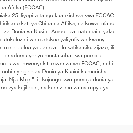
 na Afrika (FOCAC).
iaka 25 iliyopita tangu kuanzishwa kwa FOCAC,
hirikiano kati ya China na Afrika, na kuwa mfano
hi za Dunia ya Kusini. Ameeleza matumaini yake
 utekelezaji wa matokeo yaliyofikiwa kwenye
maendeleo ya baraza hilo katika siku zijazo, ili
 ya binadamu yenye mustakabali wa pamoja.
ma ikiwa mwenyekiti mwenza wa FOCAC, nchi
 nchi nyingine za Dunia ya Kusini kuimarisha
a, Njia Moja”, ili kujenga kwa pamoja dunia ya
 na vya kujilinda, na kuanzisha zama mpya ya