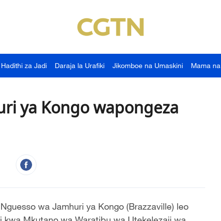
Hadithi za Jadi
Daraja la Urafiki
Jikomboe na Umaskini
Mama na
uri ya Kongo wapongeza
 Nguesso wa Jamhuri ya Kongo (Brazzaville) leo
zi kwa Mkutano wa Waratibu wa Utekelezaji wa