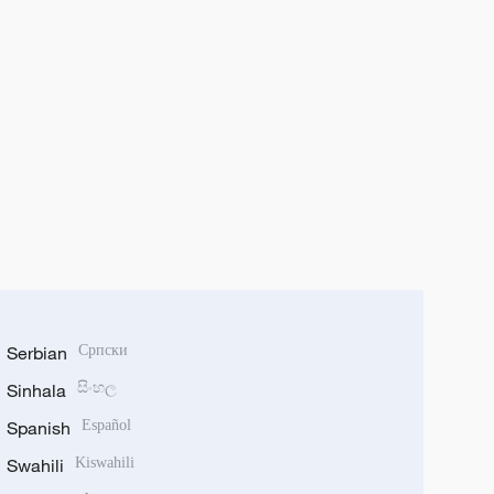
Serbian
Српски
Sinhala
සිංහල
Spanish
Español
Swahili
Kiswahili