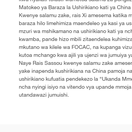
Matokeo ya Baraza la Ushirikiano kati ya China
Kwenye salamu zake, rais Xi amesema katika m
baraza hilo limehimiza maendeleo ya kasi ya us
mzuri wa mshikamano na ushirikiano kati ya nc
kwamba, pande hizo mbili zitaendelea kuhimiza
mkutano wa kilele wa FOCAC, na kupanga vizuri 
kutoa mchango kwa ajili ya ujenzi wa jumuiya
Naye Rais Sassou kwenye salamu zake amese
yake inapenda kushirikiana na China pamoja na
ushirikiano kufuatia pendekezo la “Ukanda Mmoj
ncha nyingi isiyo na vitendo vya upande mmoja
utandawazi jumuishi.