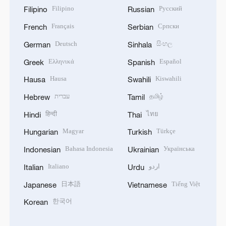
Filipino
Русский
Filipino
Russian
Français
Српски
French
Serbian
Deutsch
සිංහල
German
Sinhala
Ελληνικά
Español
Greek
Spanish
Hausa
Kiswahili
Hausa
Swahili
עברית
தமிழ்
Hebrew
Tamil
हिन्दी
ไทย
Hindi
Thai
Magyar
Türkçe
Hungarian
Turkish
Bahasa Indonesia
Українська
Indonesian
Ukrainian
Italiano
اردو
Italian
Urdu
日本語
Tiếng Việt
Japanese
Vietnamese
한국어
Korean