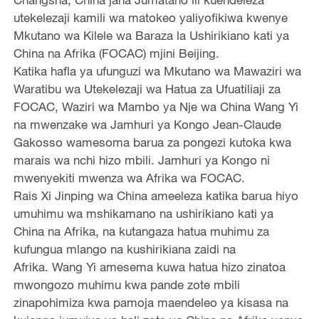
utekelezaji kamili wa matokeo yaliyofikiwa kwenye
Mkutano wa Kilele wa Baraza la Ushirikiano kati ya
China na Afrika (FOCAC) mjini Beijing.
Katika hafla ya ufunguzi wa Mkutano wa Mawaziri wa
Waratibu wa Utekelezaji wa Hatua za Ufuatiliaji za
FOCAC, Waziri wa Mambo ya Nje wa China Wang Yi
na mwenzake wa Jamhuri ya Kongo Jean-Claude
Gakosso wamesoma barua za pongezi kutoka kwa
marais wa nchi hizo mbili. Jamhuri ya Kongo ni
mwenyekiti mwenza wa Afrika wa FOCAC.
Rais Xi Jinping wa China ameeleza katika barua hiyo
umuhimu wa mshikamano na ushirikiano kati ya
China na Afrika, na kutangaza hatua muhimu za
kufungua mlango na kushirikiana zaidi na
Afrika. Wang Yi amesema kuwa hatua hizo zinatoa
mwongozo muhimu kwa pande zote mbili
zinapohimiza kwa pamoja maendeleo ya kisasa na