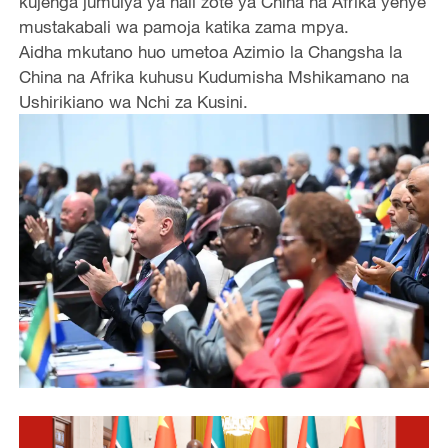
kujenga jumuiya ya hali zote ya China na Afrika yenye
mustakabali wa pamoja katika zama mpya.
Aidha mkutano huo umetoa Azimio la Changsha la
China na Afrika kuhusu Kudumisha Mshikamano na
Ushirikiano wa Nchi za Kusini.