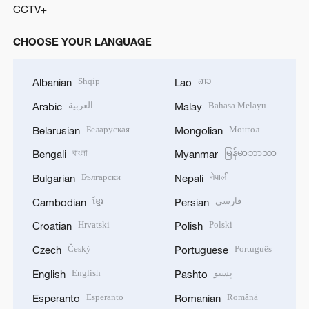
CCTV+
CHOOSE YOUR LANGUAGE
Shqip
ລາວ
Albanian
Lao
العربية
Bahasa Melayu
Arabic
Malay
Беларуская
Монгол
Belarusian
Mongolian
বাংলা
မြန်မာဘာသာ
Bengali
Myanmar
Български
नेपाली
Bulgarian
Nepali
ខ្មែរ
فارسی
Cambodian
Persian
Hrvatski
Polski
Croatian
Polish
Český
Português
Czech
Portuguese
English
پښتو
English
Pashto
Esperanto
Română
Esperanto
Romanian