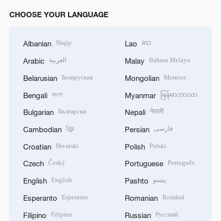
CHOOSE YOUR LANGUAGE
Shqip
ລາວ
Albanian
Lao
العربية
Bahasa Melayu
Arabic
Malay
Беларуская
Монгол
Belarusian
Mongolian
বাংলা
မြန်မာဘာသာ
Bengali
Myanmar
Български
नेपाली
Bulgarian
Nepali
ខ្មែរ
فارسی
Cambodian
Persian
Hrvatski
Polski
Croatian
Polish
Český
Português
Czech
Portuguese
English
پښتو
English
Pashto
Esperanto
Română
Esperanto
Romanian
Filipino
Русский
Filipino
Russian