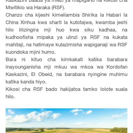
Mwitikio wa Haraka (RSF).
Chanzo cha kijeshi kimeliambia Shirika la Habari la
China Xinhua kwa sharti la kutotajwa, kwamba jeshi
hilo lilizingira mji huo kwa siku kadhaa, na
kudhoofisha mipaka ya ulinzi ya RSF na kukata
mahitaji, na hatimaye kulazimisha wapiganaji wa RSF
kuondoka mjini humo.
Bara ni kituo cha kimkakati katika barabara
inayounganisha mji mkuu wa mkoa wa Kordofan
Kaskazini, El Obeid, na barabara nyingine muhimu
katika kanda hiyo.
Kikosi cha RSF bado hakijatoa tamko lolote suala
hilo.