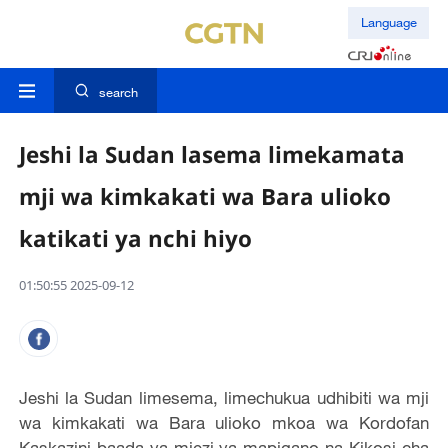
Language
search
Jeshi la Sudan lasema limekamata
mji wa kimkakati wa Bara ulioko
katikati ya nchi hiyo
01:50:55 2025-09-12
Jeshi la Sudan limesema, limechukua udhibiti wa mji
wa kimkakati wa Bara ulioko mkoa wa Kordofan
Kaskazini baada ya miezi ya mapigano na Kikosi cha