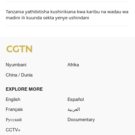
Tanzania yathibitisha kushirikiana kwa karibu na wadau wa
madini ili kuunda sekta yenye ushindani
Nyumbani
Afrika
China / Dunia
EXPLORE MORE
English
Español
Français
العربية
Русский
Documentary
CCTV+