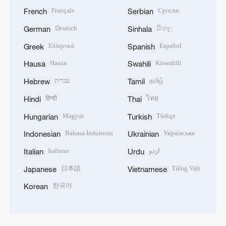
Français
Српски
French
Serbian
Deutsch
සිංහල
German
Sinhala
Ελληνικά
Español
Greek
Spanish
Hausa
Kiswahili
Hausa
Swahili
עברית
தமிழ்
Hebrew
Tamil
हिन्दी
ไทย
Hindi
Thai
Magyar
Türkçe
Hungarian
Turkish
Bahasa Indonesia
Українська
Indonesian
Ukrainian
Italiano
اردو
Italian
Urdu
日本語
Tiếng Việt
Japanese
Vietnamese
한국어
Korean