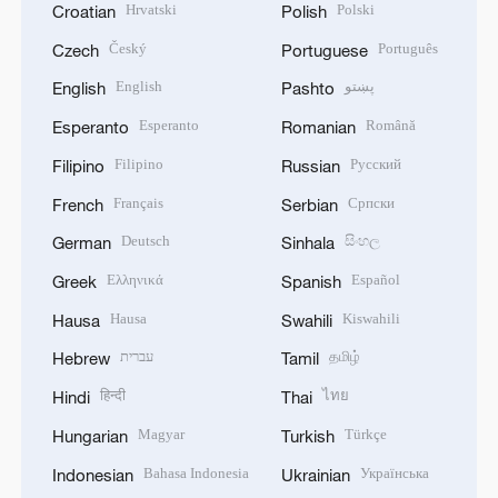
Hrvatski
Polski
Croatian
Polish
Český
Português
Czech
Portuguese
English
پښتو
English
Pashto
Esperanto
Română
Esperanto
Romanian
Filipino
Русский
Filipino
Russian
Français
Српски
French
Serbian
Deutsch
සිංහල
German
Sinhala
Ελληνικά
Español
Greek
Spanish
Hausa
Kiswahili
Hausa
Swahili
עברית
தமிழ்
Hebrew
Tamil
हिन्दी
ไทย
Hindi
Thai
Magyar
Türkçe
Hungarian
Turkish
Bahasa Indonesia
Українська
Indonesian
Ukrainian