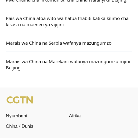
kwa Chama cha Kikomunisti cha China wafanyika Beijing.
Rais wa China atoa wito wa hatua thabiti katika kilimo cha
kisasa na maeneo ya vijijini
Marais wa China na Serbia wafanya mazungumzo
Marais wa China na Marekani wafanya mazungumzo mjini
Beijing
Nyumbani
Afrika
China / Dunia