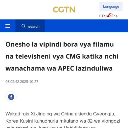
Language
search
Onesho la vipindi bora vya filamu
na televisheni vya CMG katika nchi
wanachama wa APEC lazinduliwa
03:05:42 2025-10-27
Wakati rais Xi Jinping wa China akienda Gyeongju,
Korea Kusini kuhudhuria mkutano wa 32 wa viongozi
usio rasmi wa Jumuiya ya Ushirikiano wa