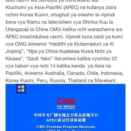
Kiuchumi ya Asia-Pasifiki (APEC) na kufanya ziara
nchini Korea Kusini, shughuli ya onesho la vipindi
bora vya filamu na televisheni vya Shirika Kuu la
Utangazaji la China CMG katika nchi wanachama wa
APEC imezinduliwa rasmi. Vipindi bora zaidi ya kumi
vya CMG ikiwemo “Hadithi ya Kiutamaduni ya Xi
Jinping”, “Njia ya China Kuelekea Kuwa Nchi ya
Kisasa”, “Sauti Yako” itarushwa katika vyombo 22
vya habari vya nchi 14 katika kanda ya Asia na
Pasifiki, ikiwemo Australia, Canada, Chile, Indonesia,
Korea Kusini, Peru, Russia, Thailand na Marekani.