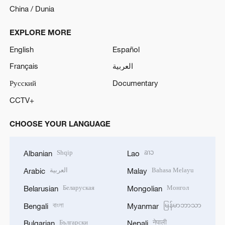
China / Dunia
EXPLORE MORE
English
Español
Français
العربية
Русский
Documentary
CCTV+
CHOOSE YOUR LANGUAGE
Shqip
ລາວ
Albanian
Lao
العربية
Bahasa Melayu
Arabic
Malay
Беларуская
Монгол
Belarusian
Mongolian
বাংলা
မြန်မာဘာသာ
Bengali
Myanmar
Български
नेपाली
Bulgarian
Nepali