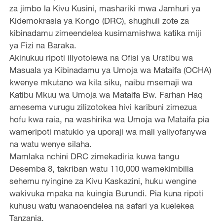
za jimbo la Kivu Kusini, mashariki mwa Jamhuri ya
Kidemokrasia ya Kongo (DRC), shughuli zote za
kibinadamu zimeendelea kusimamishwa katika miji
ya Fizi na Baraka.
Akinukuu ripoti iliyotolewa na Ofisi ya Uratibu wa
Masuala ya Kibinadamu ya Umoja wa Mataifa (OCHA)
kwenye mkutano wa kila siku, naibu msemaji wa
Katibu Mkuu wa Umoja wa Mataifa Bw. Farhan Haq
amesema vurugu zilizotokea hivi karibuni zimezua
hofu kwa raia, na washirika wa Umoja wa Mataifa pia
wameripoti matukio ya uporaji wa mali yaliyofanywa
na watu wenye silaha.
Mamlaka nchini DRC zimekadiria kuwa tangu
Desemba 8, takriban watu 110,000 wamekimbilia
sehemu nyingine za Kivu Kaskazini, huku wengine
wakivuka mpaka na kuingia Burundi. Pia kuna ripoti
kuhusu watu wanaoendelea na safari ya kuelekea
Tanzania.