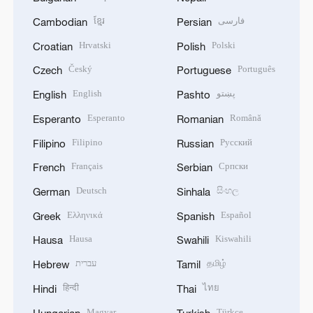
ខ្មែរ
فارسی
Cambodian
Persian
Hrvatski
Polski
Croatian
Polish
Český
Português
Czech
Portuguese
English
پښتو
English
Pashto
Esperanto
Română
Esperanto
Romanian
Filipino
Русский
Filipino
Russian
Français
Српски
French
Serbian
Deutsch
සිංහල
German
Sinhala
Ελληνικά
Español
Greek
Spanish
Hausa
Kiswahili
Hausa
Swahili
עברית
தமிழ்
Hebrew
Tamil
हिन्दी
ไทย
Hindi
Thai
Magyar
Türkçe
Hungarian
Turkish