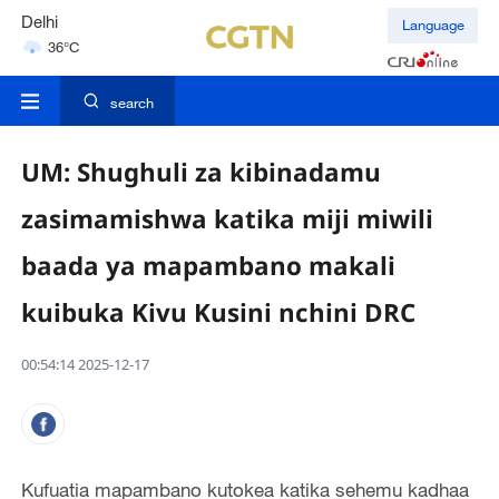
Delhi
Language
36°C
Hyderabad
42°C
search
UM: Shughuli za kibinadamu
zasimamishwa katika miji miwili
baada ya mapambano makali
kuibuka Kivu Kusini nchini DRC
00:54:14 2025-12-17
Kufuatia mapambano kutokea katika sehemu kadhaa