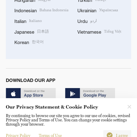
Bahasa Indonesia
Українська
Indonesian
Ukrainian
Italiano
اردو
Italian
Urdu
日本語
Tiếng Việt
Japanese
Vietnamese
한국어
Korean
DOWNLOAD OUR APP
Our Privacy Statement & Cookie Policy
By continuing to browse our site you agree to our use of cookies, revised
Privacy Policy and Terms of Use. You can change your cookie settings
through your browser.
© China Radio International.CRI. All Rights Reserved. 16A
Shijingshan Road, Beijing, China. 100040
Privacy Policy
Terms of Use
I agree