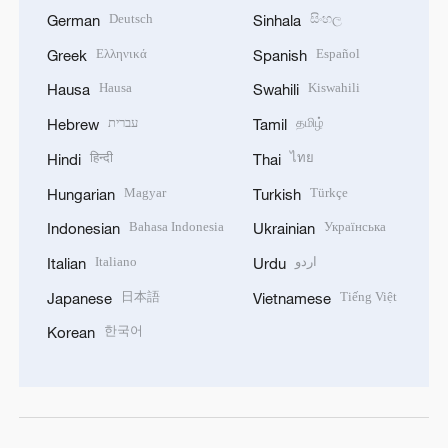
Deutsch
සිංහල
German
Sinhala
Ελληνικά
Español
Greek
Spanish
Hausa
Kiswahili
Hausa
Swahili
עברית
தமிழ்
Hebrew
Tamil
हिन्दी
ไทย
Hindi
Thai
Magyar
Türkçe
Hungarian
Turkish
Bahasa Indonesia
Українська
Indonesian
Ukrainian
Italiano
اردو
Italian
Urdu
日本語
Tiếng Việt
Japanese
Vietnamese
한국어
Korean