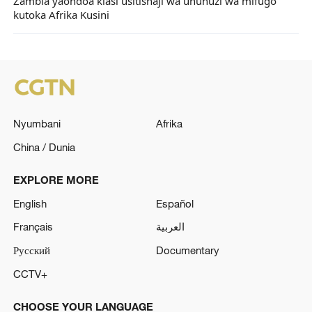
Zambia yaondoa kiasi usitishaji wa ununuzi wa mifugo
kutoka Afrika Kusini
Nyumbani
Afrika
China / Dunia
EXPLORE MORE
English
Español
Français
العربية
Русский
Documentary
CCTV+
CHOOSE YOUR LANGUAGE