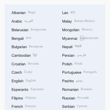
Shqip
ລາວ
Albanian
Lao
العربية
Bahasa Melayu
Arabic
Malay
Беларуская
Монгол
Belarusian
Mongolian
বাংলা
မြန်မာဘာသာ
Bengali
Myanmar
Български
नेपाली
Bulgarian
Nepali
ខ្មែរ
فارسی
Cambodian
Persian
Hrvatski
Polski
Croatian
Polish
Český
Português
Czech
Portuguese
English
پښتو
English
Pashto
Esperanto
Română
Esperanto
Romanian
Filipino
Русский
Filipino
Russian
Français
Српски
French
Serbian