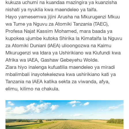
kukuza uchumi na kuandaa mazingira ya kuanzisha
nishati ya nyuklia kwa maendeleo ya taifa.
Hayo yamesemwa jijini Arusha na Mkurugenzi Mkuu
wa Tume ya Nguvu za Atomiki Tanzania (TAEC),
Profesa Najat Kassim Mohamed, mara baada ya
kupokea ujumbe kutoka Shirika la Kimataifa la Nguvu
za Atomiki Duniani (IAEA) ulioongozwa na Kaimu
Mkurugenzi wa Idara ya Ushirikiano wa Kiufundi kwa
Afrika wa IAEA, Gashaw Gebeyehu Wolde.
Ziara hiyo inalenga kufuatilia maendeleo ya miradi
mbalimbali inayotekelezwa kwa ushirikiano kati ya
Tanzania na IAEA katika sekta za viwanda, afya,
elimu, kilimo na chakula.