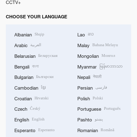
CCTV+
CHOOSE YOUR LANGUAGE
Shqip
ລາວ
Albanian
Lao
العربية
Bahasa Melayu
Arabic
Malay
Беларуская
Монгол
Belarusian
Mongolian
বাংলা
မြန်မာဘာသာ
Bengali
Myanmar
Български
नेपाली
Bulgarian
Nepali
ខ្មែរ
فارسی
Cambodian
Persian
Hrvatski
Polski
Croatian
Polish
Český
Português
Czech
Portuguese
English
پښتو
English
Pashto
Esperanto
Română
Esperanto
Romanian