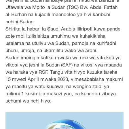
Utawala wa Mpito la Sudan (TSC) Bw. Abdel Fattah
al-Burhan na kujadili maendeleo ya hivi karibuni
nchini Sudan.
Shirika la habari la Saudi Arabia liliripoti kuwa pande
zote mbili zilisisitiza umuhimu wa kuhakikisha
usalama na utulivu wa Sudan, pamoja na kuhifadhi
uhuru, umoja, na ukamilifu wake wa ardhi.
Sudan imeingia katika mwaka wa nne wa vita kati ya
vikosi vya jeshi la Sudan (SAF) na vikosi vya msaada
wa haraka vya RSF. Tangu vita hivyo kuzuka tarehe
15 mwezi Aprili mwaka 2023, vimesababisha makumi
ya maelfu ya watu kuuawa, na wengine zaidi ya
milioni 1 kukimbia makazi yao, na kuharibu vibaya
uchumi wa nchi hiyo.