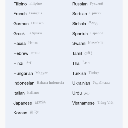
Filipino
Русский
Filipino
Russian
Français
Српски
French
Serbian
Deutsch
සිංහල
German
Sinhala
Ελληνικά
Español
Greek
Spanish
Hausa
Kiswahili
Hausa
Swahili
עברית
தமிழ்
Hebrew
Tamil
हिन्दी
ไทย
Hindi
Thai
Magyar
Türkçe
Hungarian
Turkish
Bahasa Indonesia
Українська
Indonesian
Ukrainian
Italiano
اردو
Italian
Urdu
日本語
Tiếng Việt
Japanese
Vietnamese
한국어
Korean