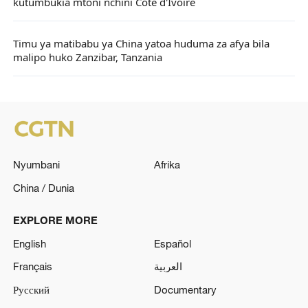
kutumbukia mtoni nchini Cote d'Ivoire
Timu ya matibabu ya China yatoa huduma za afya bila
malipo huko Zanzibar, Tanzania
Nyumbani
Afrika
China / Dunia
EXPLORE MORE
English
Español
Français
العربية
Русский
Documentary