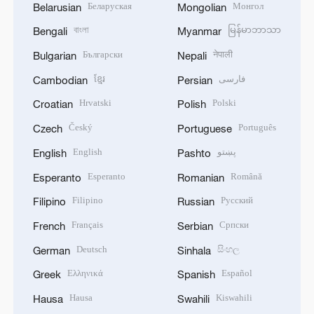
Беларуская
Монгол
Belarusian
Mongolian
বাংলা
မြန်မာဘာသာ
Bengali
Myanmar
Български
नेपाली
Bulgarian
Nepali
ខ្មែរ
فارسی
Cambodian
Persian
Hrvatski
Polski
Croatian
Polish
Český
Português
Czech
Portuguese
English
پښتو
English
Pashto
Esperanto
Română
Esperanto
Romanian
Filipino
Русский
Filipino
Russian
Français
Српски
French
Serbian
Deutsch
සිංහල
German
Sinhala
Ελληνικά
Español
Greek
Spanish
Hausa
Kiswahili
Hausa
Swahili