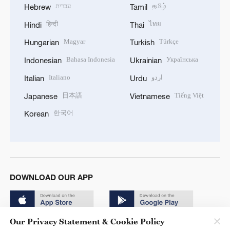
עברית
தமிழ்
Hebrew
Tamil
हिन्दी
ไทย
Hindi
Thai
Magyar
Türkçe
Hungarian
Turkish
Bahasa Indonesia
Українська
Indonesian
Ukrainian
Italiano
اردو
Italian
Urdu
日本語
Tiếng Việt
Japanese
Vietnamese
한국어
Korean
DOWNLOAD OUR APP
Our Privacy Statement & Cookie Policy