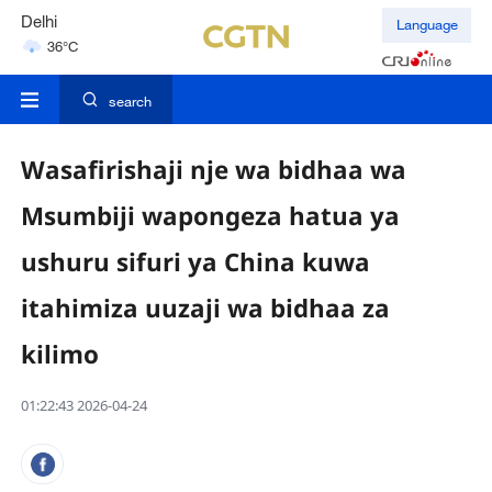
Hyderabad
Language
42°C
Mumbai
31°C
search
Wasafirishaji nje wa bidhaa wa
Msumbiji wapongeza hatua ya
ushuru sifuri ya China kuwa
itahimiza uuzaji wa bidhaa za
kilimo
01:22:43 2026-04-24