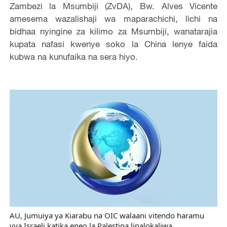
Zambezi la Msumbiji (ZvDA), Bw. Alves Vicente
amesema wazalishaji wa maparachichi, lichi na
bidhaa nyingine za kilimo za Msumbiji, wanatarajia
kupata nafasi kwenye soko la China lenye faida
kubwa na kunufaika na sera hiyo.
AU, Jumuiya ya Kiarabu na OIC walaani vitendo haramu
vya Israeli katika eneo la Palestina linalokaliwa