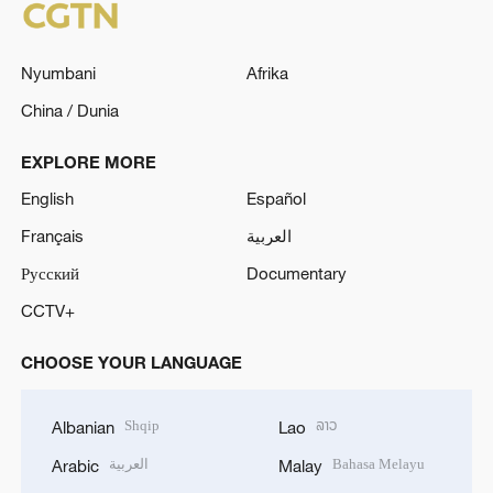
Nyumbani
Afrika
China / Dunia
EXPLORE MORE
English
Español
Français
العربية
Русский
Documentary
CCTV+
CHOOSE YOUR LANGUAGE
Shqip
ລາວ
Albanian
Lao
العربية
Bahasa Melayu
Arabic
Malay