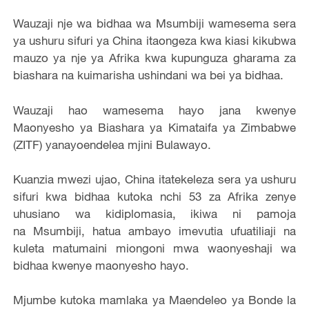
Wauzaji nje wa bidhaa wa Msumbiji wamesema sera
ya ushuru sifuri ya China itaongeza kwa kiasi kikubwa
mauzo ya nje ya Afrika kwa kupunguza gharama za
biashara na kuimarisha ushindani wa bei ya bidhaa.
Wauzaji hao wamesema hayo jana kwenye
Maonyesho ya Biashara ya Kimataifa ya Zimbabwe
(ZITF) yanayoendelea mjini Bulawayo.
Kuanzia mwezi ujao, China itatekeleza sera ya ushuru
sifuri kwa bidhaa kutoka nchi 53 za Afrika zenye
uhusiano wa kidiplomasia, ikiwa ni pamoja
na Msumbiji, hatua ambayo imevutia ufuatiliaji na
kuleta matumaini miongoni mwa waonyeshaji wa
bidhaa kwenye maonyesho hayo.
Mjumbe kutoka mamlaka ya Maendeleo ya Bonde la