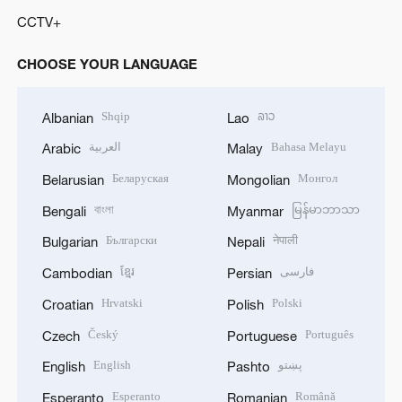
CCTV+
CHOOSE YOUR LANGUAGE
Shqip
ລາວ
Albanian
Lao
العربية
Bahasa Melayu
Arabic
Malay
Беларуская
Монгол
Belarusian
Mongolian
বাংলা
မြန်မာဘာသာ
Bengali
Myanmar
Български
नेपाली
Bulgarian
Nepali
ខ្មែរ
فارسی
Cambodian
Persian
Hrvatski
Polski
Croatian
Polish
Český
Português
Czech
Portuguese
English
پښتو
English
Pashto
Esperanto
Română
Esperanto
Romanian