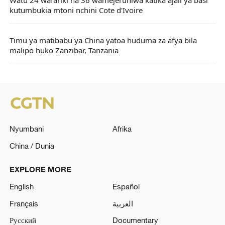
Watu 24 wafariki na 36 wamejeruhiwa katika ajali ya basi
kutumbukia mtoni nchini Cote d'Ivoire
Timu ya matibabu ya China yatoa huduma za afya bila
malipo huko Zanzibar, Tanzania
Nyumbani
Afrika
China / Dunia
EXPLORE MORE
English
Español
Français
العربية
Русский
Documentary