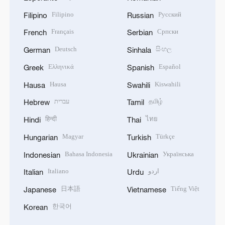
Filipino
Русский
Filipino
Russian
Français
Српски
French
Serbian
Deutsch
සිංහල
German
Sinhala
Ελληνικά
Español
Greek
Spanish
Hausa
Kiswahili
Hausa
Swahili
עברית
தமிழ்
Hebrew
Tamil
हिन्दी
ไทย
Hindi
Thai
Magyar
Türkçe
Hungarian
Turkish
Bahasa Indonesia
Українська
Indonesian
Ukrainian
Italiano
اردو
Italian
Urdu
日本語
Tiếng Việt
Japanese
Vietnamese
한국어
Korean