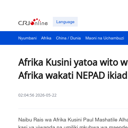
Language
Nyumbani
Afrika
China / Dunia
Maoni na Uchambuzi
Afrika Kusini yatoa wito
Afrika wakati NEPAD ikia
02:04:56 2026-05-22
Naibu Rais wa Afrika Kusini Paul Mashatile Alh
kasi ya viwanda na umiliki mkubwa wa maendele