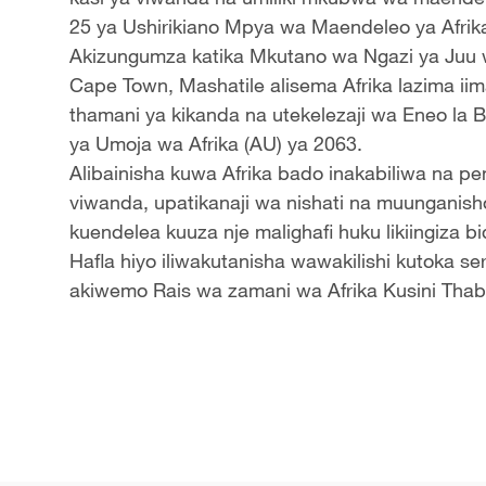
25 ya Ushirikiano Mpya wa Maendeleo ya Afrik
Akizungumza katika Mkutano wa Ngazi ya Ju
Cape Town, Mashatile alisema Afrika lazima iim
thamani ya kikanda na utekelezaji wa Eneo la Bi
ya Umoja wa Afrika (AU) ya 2063.
Alibainisha kuwa Afrika bado inakabiliwa na 
viwanda, upatikanaji wa nishati na muunganisho
kuendelea kuuza nje malighafi huku likiingiza b
Hafla hiyo iliwakutanisha wawakilishi kutoka se
akiwemo Rais wa zamani wa Afrika Kusini Tha