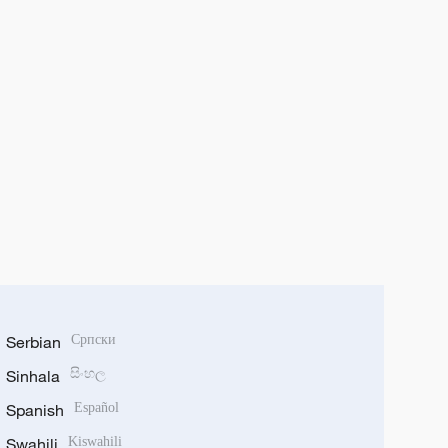
Serbian
Српски
Sinhala
සිංහල
Spanish
Español
Swahili
Kiswahili