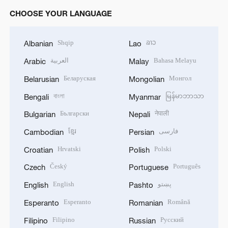
CHOOSE YOUR LANGUAGE
Shqip
ລາວ
Albanian
Lao
العربية
Bahasa Melayu
Arabic
Malay
Беларуская
Монгол
Belarusian
Mongolian
বাংলা
မြန်မာဘာသာ
Bengali
Myanmar
Български
नेपाली
Bulgarian
Nepali
ខ្មែរ
فارسی
Cambodian
Persian
Hrvatski
Polski
Croatian
Polish
Český
Português
Czech
Portuguese
English
پښتو
English
Pashto
Esperanto
Română
Esperanto
Romanian
Filipino
Русский
Filipino
Russian