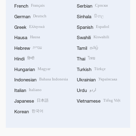
Français
Српски
French
Serbian
Deutsch
සිංහල
German
Sinhala
Ελληνικά
Español
Greek
Spanish
Hausa
Kiswahili
Hausa
Swahili
עברית
தமிழ்
Hebrew
Tamil
हिन्दी
ไทย
Hindi
Thai
Magyar
Türkçe
Hungarian
Turkish
Bahasa Indonesia
Українська
Indonesian
Ukrainian
Italiano
اردو
Italian
Urdu
日本語
Tiếng Việt
Japanese
Vietnamese
한국어
Korean