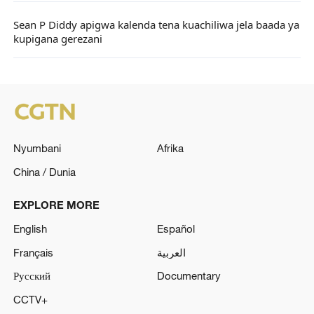
Sean P Diddy apigwa kalenda tena kuachiliwa jela baada ya
kupigana gerezani
Nyumbani
Afrika
China / Dunia
EXPLORE MORE
English
Español
Français
العربية
Русский
Documentary
CCTV+