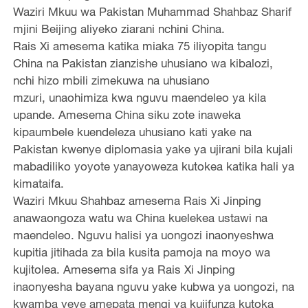
Waziri Mkuu wa Pakistan Muhammad Shahbaz Sharif
mjini Beijing aliyeko ziarani nchini China.
Rais Xi amesema katika miaka 75 iliyopita tangu
China na Pakistan zianzishe uhusiano wa kibalozi,
nchi hizo mbili zimekuwa na uhusiano
mzuri, unaohimiza kwa nguvu maendeleo ya kila
upande. Amesema China siku zote inaweka
kipaumbele kuendeleza uhusiano kati yake na
Pakistan kwenye diplomasia yake ya ujirani bila kujali
mabadiliko yoyote yanayoweza kutokea katika hali ya
kimataifa.
Waziri Mkuu Shahbaz amesema Rais Xi Jinping
anawaongoza watu wa China kuelekea ustawi na
maendeleo. Nguvu halisi ya uongozi inaonyeshwa
kupitia jitihada za bila kusita pamoja na moyo wa
kujitolea. Amesema sifa ya Rais Xi Jinping
inaonyesha bayana nguvu yake kubwa ya uongozi, na
kwamba yeye amepata mengi ya kujifunza kutoka