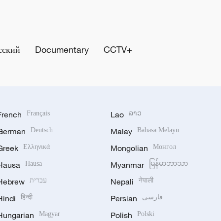
сский
Documentary
CCTV+
French
Français
Lao
ລາວ
German
Deutsch
Malay
Bahasa Melayu
Greek
Ελληνικά
Mongolian
Монгол
Hausa
Hausa
Myanmar
မြန်မာဘာသာ
Hebrew
עברית
Nepali
नेपाली
Hindi
हिन्दी
Persian
فارسی
Hungarian
Magyar
Polish
Polski