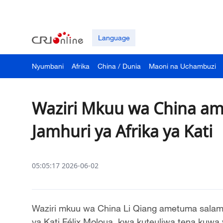
Language
Nyumbani
Afrika
China / Dunia
Maoni na Uchambuzi
Waziri Mkuu wa China 
Jamhuri ya Afrika ya Kati
05:05:17 2026-06-02
Waziri mkuu wa China Li Qiang ametuma salam
ya Kati Félix Moloua, kwa kuteuliwa tena kuwa 