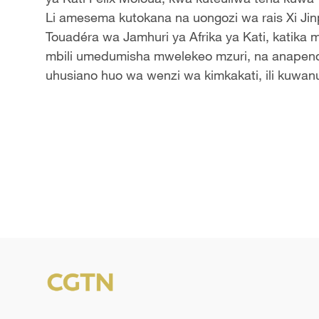
Li amesema kutokana na uongozi wa rais Xi Jin
Touadéra wa Jamhuri ya Afrika ya Kati, katika mi
mbili umedumisha mwelekeo mzuri, na anapenda
uhusiano huo wa wenzi wa kimkakati, ili kuwanu