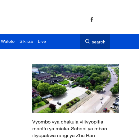
 Watoto
Sikiliza
Live
search
Vyombo vya chakula vilivyopitia
maelfu ya miaka-Sahani ya mbao
iliyopakwa rangi ya Zhu Ran