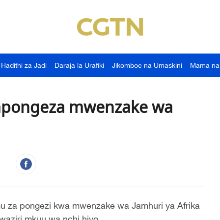
Hadithi za Jadi
Daraja la Urafiki
Jikomboe na Umaskini
Mama na
ampongeza mwenzake wa
u za pongezi kwa mwenzake wa Jamhuri ya Afrika
waziri mkuu wa nchi hiyo.