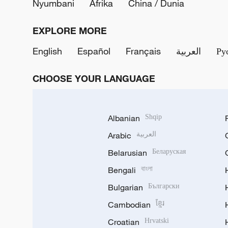
Nyumbani
Afrika
China / Dunia
EXPLORE MORE
English
Español
Français
العربية
Ру
CHOOSE YOUR LANGUAGE
Albanian
Shqip
Arabic
العربية
Belarusian
Беларуская
Bengali
বাংলা
Bulgarian
Български
Cambodian
ខ្មែរ
Croatian
Hrvatski