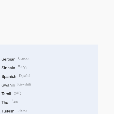
Serbian
Српски
Sinhala
සිංහල
Spanish
Español
Swahili
Kiswahili
Tamil
தமிழ்
Thai
ไทย
Turkish
Türkçe