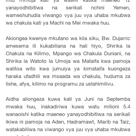
yanayodhibitiwa na serikali nchini Yemen,
wameshuhudia viwango vya juu vya uhaba mkubwa
wa chakula kati ya Machi na Mei mwaka huu.
Akiongea kwenye mkutano wa kila siku, Bw. Dujarric
amesema ili kukabiliana na hali hiyo, Shirika la
Chakula na Kilimo, Mpango wa Chakula Duniani, na
Shirika la Watoto la Umoja wa Mataifa kwa pamoja
walitoa wito kwa jumuiya ya kimataifa kuongeza
haraka ufadhili wa msaada wa chakula, huduma za
lishe, afya, kilimo na programu za ustahimilivu.
Aidha aliongeza kuwa kati ya Juni na Septemba
mwaka huu, inakadiriwa kuwa watu milioni 5.4
wanaoishi katika maeneo yanayodhibitiwa na serikali
ikiwa ni pamoja na Aden, Hadramawt, Marib na Taiz,
watakabiliwa na viwango vya juu vya uhaba mkubwa