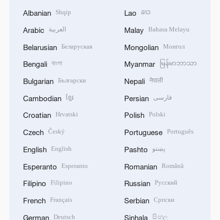
Shqip
ລາວ
Albanian
Lao
العربية
Bahasa Melayu
Arabic
Malay
Беларуская
Монгол
Belarusian
Mongolian
বাংলা
မြန်မာဘာသာ
Bengali
Myanmar
Български
नेपाली
Bulgarian
Nepali
ខ្មែរ
فارسی
Cambodian
Persian
Hrvatski
Polski
Croatian
Polish
Český
Português
Czech
Portuguese
English
پښتو
English
Pashto
Esperanto
Română
Esperanto
Romanian
Filipino
Русский
Filipino
Russian
Français
Српски
French
Serbian
Deutsch
සිංහල
German
Sinhala