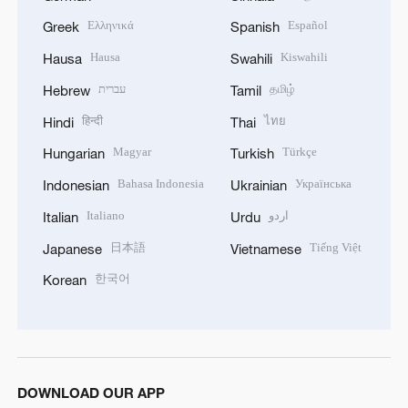
Ελληνικά
Español
Greek
Spanish
Hausa
Kiswahili
Hausa
Swahili
עברית
தமிழ்
Hebrew
Tamil
हिन्दी
ไทย
Hindi
Thai
Magyar
Türkçe
Hungarian
Turkish
Bahasa Indonesia
Українська
Indonesian
Ukrainian
Italiano
اردو
Italian
Urdu
日本語
Tiếng Việt
Japanese
Vietnamese
한국어
Korean
DOWNLOAD OUR APP