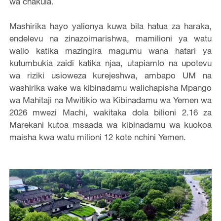
wa chakula.
Mashirika hayo yalionya kuwa bila hatua za haraka,
endelevu na zinazoimarishwa, mamilioni ya watu
walio katika mazingira magumu wana hatari ya
kutumbukia zaidi katika njaa, utapiamlo na upotevu
wa riziki usioweza kurejeshwa, ambapo UM na
washirika wake wa kibinadamu walichapisha Mpango
wa Mahitaji na Mwitikio wa Kibinadamu wa Yemen wa
2026 mwezi Machi, wakitaka dola bilioni 2.16 za
Marekani kutoa msaada wa kibinadamu wa kuokoa
maisha kwa watu milioni 12 kote nchini Yemen.