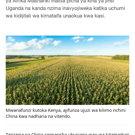
ya Afrika Mashariki inatoa picha ya kina ya jinsi
Uganda na kanda nzima inavyojiweka katika uchumi
wa kidijitali wa kimataifa unaokua kwa kasi.
Mwanafunzi kutoka Kenya, ajifunza ujuzi wa kilimo nchini
China kwa nadharia na vitendo.
Tanzania na China zaimarisha uhusiano wao wa kitamaduni