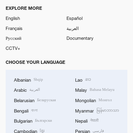
EXPLORE MORE
English
Español
Français
العربية
Русский
Documentary
CCTV+
CHOOSE YOUR LANGUAGE
Shqip
ລາວ
Albanian
Lao
العربية
Bahasa Melayu
Arabic
Malay
Беларуская
Монгол
Belarusian
Mongolian
বাংলা
မြန်မာဘာသာ
Bengali
Myanmar
Български
नेपाली
Bulgarian
Nepali
ខ្មែរ
فارسی
Cambodian
Persian