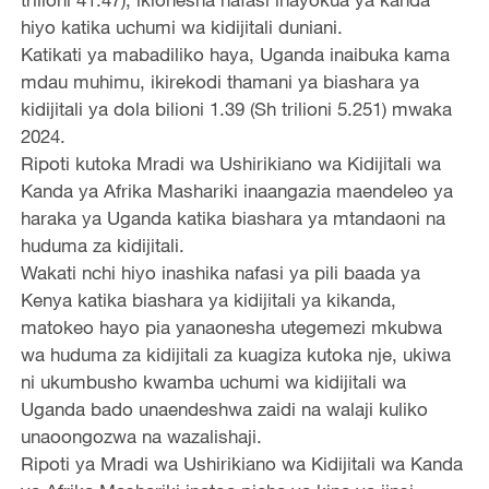
hiyo katika uchumi wa kidijitali duniani.
Katikati ya mabadiliko haya, Uganda inaibuka kama
mdau muhimu, ikirekodi thamani ya biashara ya
kidijitali ya dola bilioni 1.39 (Sh trilioni 5.251) mwaka
2024.
Ripoti kutoka Mradi wa Ushirikiano wa Kidijitali wa
Kanda ya Afrika Mashariki inaangazia maendeleo ya
haraka ya Uganda katika biashara ya mtandaoni na
huduma za kidijitali.
Wakati nchi hiyo inashika nafasi ya pili baada ya
Kenya katika biashara ya kidijitali ya kikanda,
matokeo hayo pia yanaonesha utegemezi mkubwa
wa huduma za kidijitali za kuagiza kutoka nje, ukiwa
ni ukumbusho kwamba uchumi wa kidijitali wa
Uganda bado unaendeshwa zaidi na walaji kuliko
unaoongozwa na wazalishaji.
Ripoti ya Mradi wa Ushirikiano wa Kidijitali wa Kanda