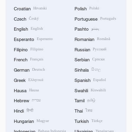
Hrvatski
Polski
Croatian
Polish
Český
Português
Czech
Portuguese
English
پښتو
English
Pashto
Esperanto
Română
Esperanto
Romanian
Filipino
Русский
Filipino
Russian
Français
Српски
French
Serbian
Deutsch
සිංහල
German
Sinhala
Ελληνικά
Español
Greek
Spanish
Hausa
Kiswahili
Hausa
Swahili
עברית
தமிழ்
Hebrew
Tamil
हिन्दी
ไทย
Hindi
Thai
Magyar
Türkçe
Hungarian
Turkish
Bahasa Indonesia
Українська
Indonesian
Ukrainian