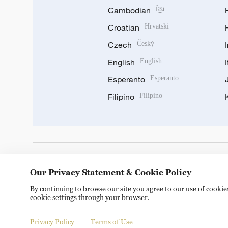
Cambodian
ខ្មែរ
Croatian
Hrvatski
Czech
Český
English
English
Esperanto
Esperanto
Filipino
Filipino
DOWNLOAD OUR APP
Our Privacy Statement & Cookie Policy
By continuing to browse our site you agree to our use of cooki
cookie settings through your browser.
Privacy Policy
Terms of Use
© China Radio International.CRI. All Rights Reserved. 16A S