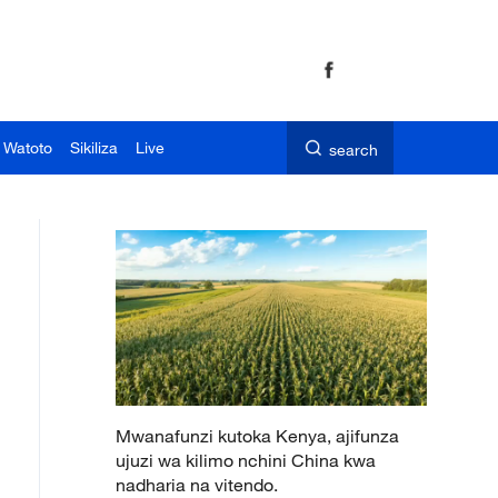
 Watoto
Sikiliza
Live
search
Mwanafunzi kutoka Kenya, ajifunza
ujuzi wa kilimo nchini China kwa
nadharia na vitendo.