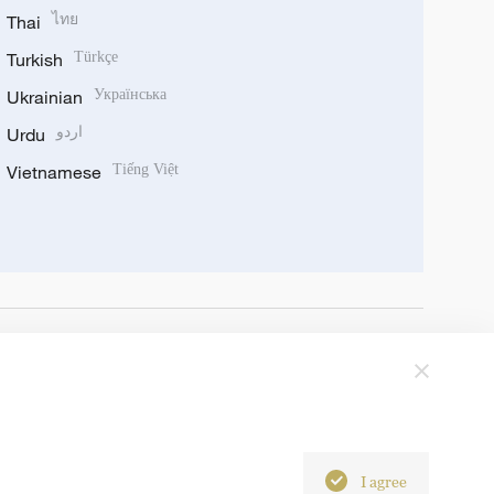
Thai
ไทย
Turkish
Türkçe
Ukrainian
Українська
Urdu
اردو
Vietnamese
Tiếng Việt
I agree