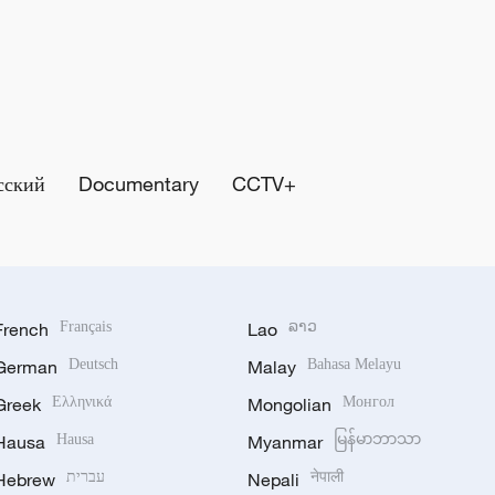
сский
Documentary
CCTV+
French
Français
Lao
ລາວ
German
Deutsch
Malay
Bahasa Melayu
Greek
Ελληνικά
Mongolian
Монгол
Hausa
Hausa
Myanmar
မြန်မာဘာသာ
Hebrew
עברית
Nepali
नेपाली