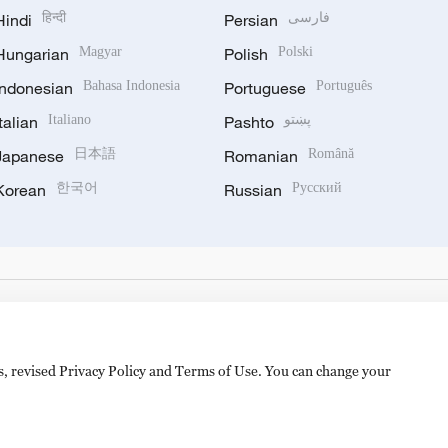
Hindi
हिन्दी
Persian
فارسی
Hungarian
Magyar
Polish
Polski
Indonesian
Bahasa Indonesia
Portuguese
Português
Italian
Italiano
Pashto
پښتو
Japanese
日本語
Romanian
Română
Korean
한국어
Russian
Русский
es, revised Privacy Policy and Terms of Use. You can change your
hijingshan Road, Beijing, China. 100040