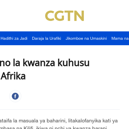
Hadithi za Jadi
Daraja la Urafiki
Jikomboe na Umaskini
Mama na
o la kwanza kuhusu
 Afrika
fa la masuala ya baharini, litakalofanyika kati ya
basa na Kilifi, ikiwa ni nchi ya kwanza barani