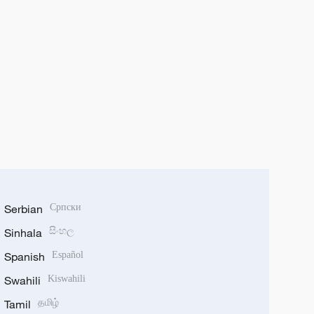
Serbian
Српски
Sinhala
සිංහල
Spanish
Español
Swahili
Kiswahili
Tamil
தமிழ்