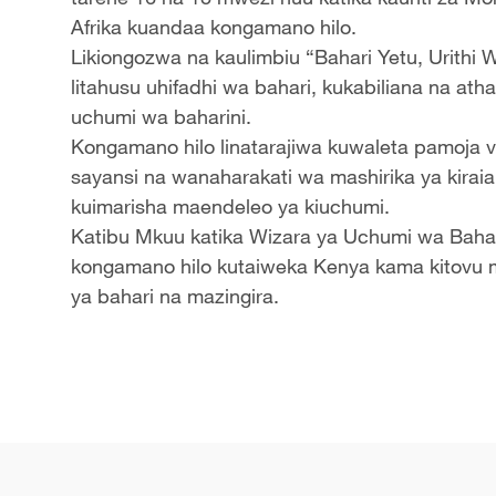
Afrika kuandaa kongamano hilo.
Likiongozwa na kaulimbiu “Bahari Yetu, Urithi 
litahusu uhifadhi wa bahari, kukabiliana na ath
uchumi wa baharini.
Kongamano hilo linatarajiwa kuwaleta pamoja 
sayansi na wanaharakati wa mashirika ya kiraia i
kuimarisha maendeleo ya kiuchumi.
Katibu Mkuu katika Wizara ya Uchumi wa Bahari
kongamano hilo kutaiweka Kenya kama kitovu 
ya bahari na mazingira.