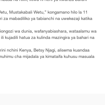
Wetu, Mustakabali Wetu,” kongamano hilo la 11
ari za mabadiliko ya tabianchi na uwekezaji katika
viongozi wa dunia, wafanyabiashara, wataalamu wa
li kujadili hatua za kulinda mazingira ya bahari na
ni nchini Kenya, Betsy Njagi, alisema kuandaa
muhimu cha mijadala ya kimataifa kuhusu masuala