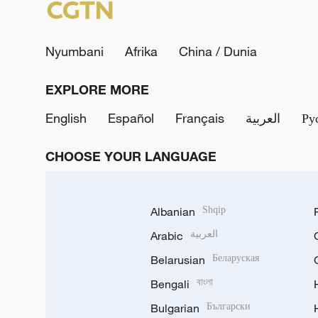
Nyumbani
Afrika
China / Dunia
EXPLORE MORE
English
Español
Français
العربية
Ру
CHOOSE YOUR LANGUAGE
Albanian
Shqip
Arabic
العربية
Belarusian
Беларуская
Bengali
বাংলা
Bulgarian
Български