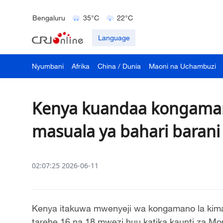
Delhi
36°C
23°C
Bengaluru
35°C
22°C
Hyderabad
42°C
28°C
Language
Nyumbani
Afrika
China / Dunia
Maoni na Uchambuzi
Kenya kuandaa kongaman
masuala ya bahari barani
02:07:25 2026-06-11
Kenya itakuwa mwenyeji wa kongamano la kimatai
tarehe 16 na 18 mwezi huu katika kaunti za Mom