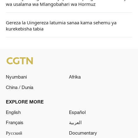
wa usalama wa Mlangobahari wa Hormuz
Gereza la Uingereza latumia sanaa kama sehemu ya
kurekebisha tabia
Nyumbani
Afrika
China / Dunia
EXPLORE MORE
English
Español
Français
العربية
Русский
Documentary