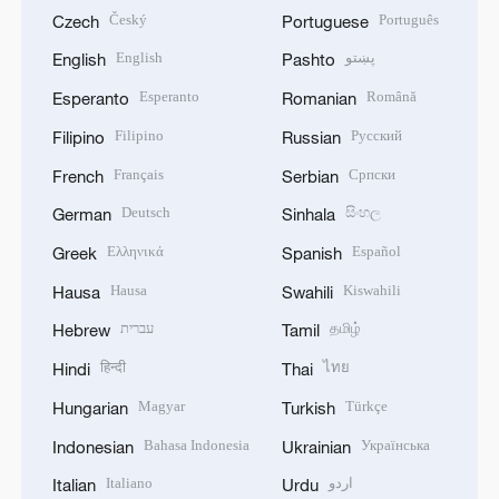
Český
Português
Czech
Portuguese
English
پښتو
English
Pashto
Esperanto
Română
Esperanto
Romanian
Filipino
Русский
Filipino
Russian
Français
Српски
French
Serbian
Deutsch
සිංහල
German
Sinhala
Ελληνικά
Español
Greek
Spanish
Hausa
Kiswahili
Hausa
Swahili
עברית
தமிழ்
Hebrew
Tamil
हिन्दी
ไทย
Hindi
Thai
Magyar
Türkçe
Hungarian
Turkish
Bahasa Indonesia
Українська
Indonesian
Ukrainian
Italiano
اردو
Italian
Urdu