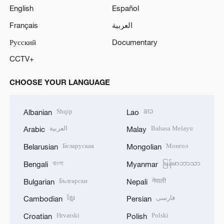
English
Español
Français
العربية
Русский
Documentary
CCTV+
CHOOSE YOUR LANGUAGE
Shqip
ລາວ
Albanian
Lao
العربية
Bahasa Melayu
Arabic
Malay
Беларуская
Монгол
Belarusian
Mongolian
বাংলা
မြန်မာဘာသာ
Bengali
Myanmar
Български
नेपाली
Bulgarian
Nepali
ខ្មែរ
فارسی
Cambodian
Persian
Hrvatski
Polski
Croatian
Polish