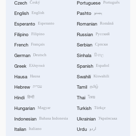
Český
Português
Czech
Portuguese
English
پښتو
English
Pashto
Esperanto
Română
Esperanto
Romanian
Filipino
Русский
Filipino
Russian
Français
Српски
French
Serbian
Deutsch
සිංහල
German
Sinhala
Ελληνικά
Español
Greek
Spanish
Hausa
Kiswahili
Hausa
Swahili
עברית
தமிழ்
Hebrew
Tamil
हिन्दी
ไทย
Hindi
Thai
Magyar
Türkçe
Hungarian
Turkish
Bahasa Indonesia
Українська
Indonesian
Ukrainian
Italiano
اردو
Italian
Urdu