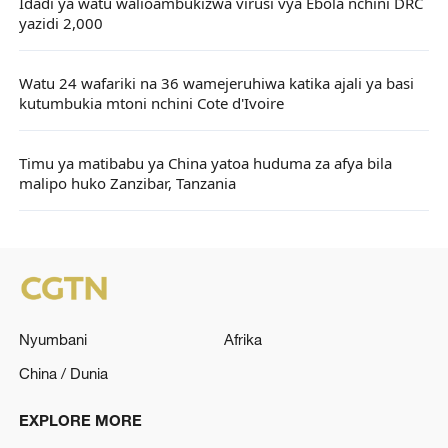
Idadi ya watu walioambukizwa virusi vya Ebola nchini DRC
yazidi 2,000
Watu 24 wafariki na 36 wamejeruhiwa katika ajali ya basi
kutumbukia mtoni nchini Cote d'Ivoire
Timu ya matibabu ya China yatoa huduma za afya bila
malipo huko Zanzibar, Tanzania
Nyumbani
Afrika
China / Dunia
EXPLORE MORE