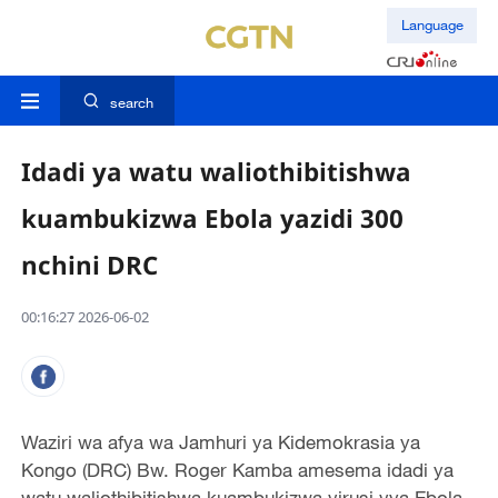
Language
search
Idadi ya watu waliothibitishwa
kuambukizwa Ebola yazidi 300
nchini DRC
00:16:27 2026-06-02
Waziri wa afya wa Jamhuri ya Kidemokrasia ya
Kongo (DRC) Bw. Roger Kamba amesema idadi ya
watu waliothibitishwa kuambukizwa virusi vya Ebola