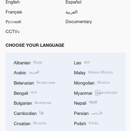
English
Español
Français
العربية
Русский
Documentary
CCTV+
CHOOSE YOUR LANGUAGE
Shqip
ລາວ
Albanian
Lao
العربية
Bahasa Melayu
Arabic
Malay
Беларуская
Монгол
Belarusian
Mongolian
বাংলা
မြန်မာဘာသာ
Bengali
Myanmar
Български
नेपाली
Bulgarian
Nepali
ខ្មែរ
فارسی
Cambodian
Persian
Hrvatski
Polski
Croatian
Polish