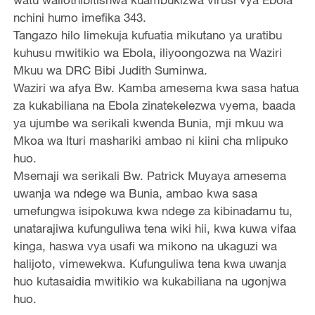
nchini humo imefika 343.
Tangazo hilo limekuja kufuatia mikutano ya uratibu
kuhusu mwitikio wa Ebola, iliyoongozwa na Waziri
Mkuu wa DRC Bibi Judith Suminwa.
Waziri wa afya Bw. Kamba amesema kwa sasa hatua
za kukabiliana na Ebola zinatekelezwa vyema, baada
ya ujumbe wa serikali kwenda Bunia, mji mkuu wa
Mkoa wa Ituri mashariki ambao ni kiini cha mlipuko
huo.
Msemaji wa serikali Bw. Patrick Muyaya amesema
uwanja wa ndege wa Bunia, ambao kwa sasa
umefungwa isipokuwa kwa ndege za kibinadamu tu,
unatarajiwa kufunguliwa tena wiki hii, kwa kuwa vifaa
kinga, haswa vya usafi wa mikono na ukaguzi wa
halijoto, vimewekwa. Kufunguliwa tena kwa uwanja
huo kutasaidia mwitikio wa kukabiliana na ugonjwa
huo.