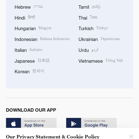
עברית
தமிழ்
Hebrew
Tamil
हिन्दी
ไทย
Hindi
Thai
Magyar
Türkçe
Hungarian
Turkish
Bahasa Indonesia
Українська
Indonesian
Ukrainian
Italiano
اردو
Italian
Urdu
日本語
Tiếng Việt
Japanese
Vietnamese
한국어
Korean
DOWNLOAD OUR APP
Our Privacy Statement & Cookie Policy