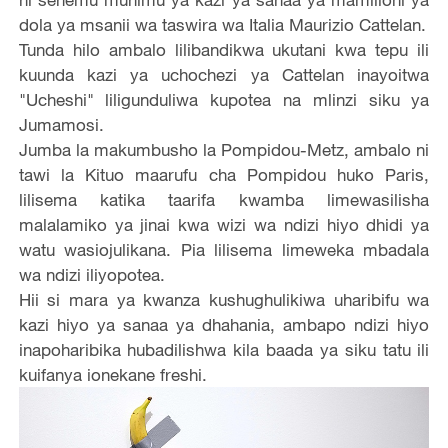
dola ya msanii wa taswira wa Italia Maurizio Cattelan.
Tunda hilo ambalo lilibandikwa ukutani kwa tepu ili
kuunda kazi ya uchochezi ya Cattelan inayoitwa
"Ucheshi" liligunduliwa kupotea na mlinzi siku ya
Jumamosi.
Jumba la makumbusho la Pompidou-Metz, ambalo ni
tawi la Kituo maarufu cha Pompidou huko Paris,
lilisema katika taarifa kwamba limewasilisha
malalamiko ya jinai kwa wizi wa ndizi hiyo dhidi ya
watu wasiojulikana. Pia lilisema limeweka mbadala
wa ndizi iliyopotea.
Hii si mara ya kwanza kushughulikiwa uharibifu wa
kazi hiyo ya sanaa ya dhahania, ambapo ndizi hiyo
inapoharibika hubadilishwa kila baada ya siku tatu ili
kuifanya ionekane freshi.