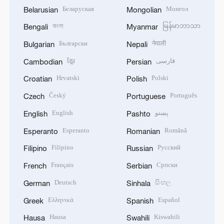
Беларуская
Монгол
Belarusian
Mongolian
বাংলা
မြန်မာဘာသာ
Bengali
Myanmar
Български
नेपाली
Bulgarian
Nepali
ខ្មែរ
فارسی
Cambodian
Persian
Hrvatski
Polski
Croatian
Polish
Český
Português
Czech
Portuguese
English
پښتو
English
Pashto
Esperanto
Română
Esperanto
Romanian
Filipino
Русский
Filipino
Russian
Français
Српски
French
Serbian
Deutsch
සිංහල
German
Sinhala
Ελληνικά
Español
Greek
Spanish
Hausa
Kiswahili
Hausa
Swahili