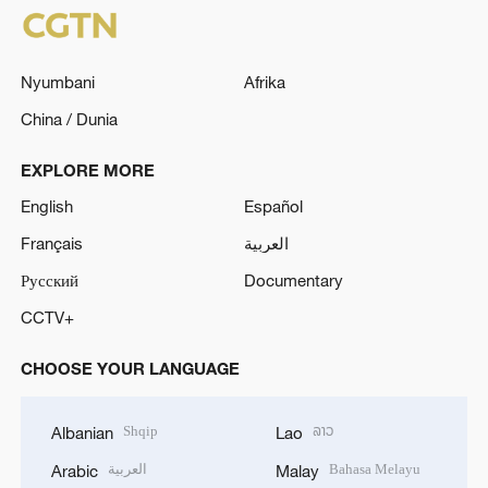
Nyumbani
Afrika
China / Dunia
EXPLORE MORE
English
Español
Français
العربية
Русский
Documentary
CCTV+
CHOOSE YOUR LANGUAGE
Shqip
ລາວ
Albanian
Lao
العربية
Bahasa Melayu
Arabic
Malay